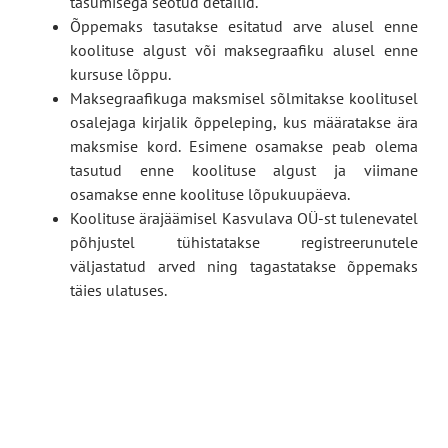
tasumisega seotud detailid.
Õppemaks tasutakse esitatud arve alusel enne
koolituse algust või maksegraafiku alusel enne
kursuse lõppu.
Maksegraafikuga maksmisel sõlmitakse koolitusel
osalejaga kirjalik õppeleping, kus määratakse ära
maksmise kord. Esimene osamakse peab olema
tasutud enne koolituse algust ja viimane
osamakse enne koolituse lõpukuupäeva.
Koolituse ärajäämisel Kasvulava OÜ-st tulenevatel
põhjustel tühistatakse registreerunutele
väljastatud arved ning tagastatakse õppemaks
täies ulatuses.