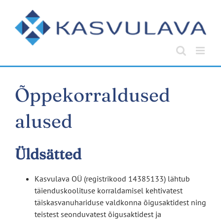
Skip
to
content
Õppekorraldused
alused
Üldsätted
Kasvulava OÜ (registrikood 14385133) lähtub
täienduskoolituse korraldamisel kehtivatest
täiskasvanuhariduse valdkonna õigusaktidest ning
teistest seonduvatest õigusaktidest ja