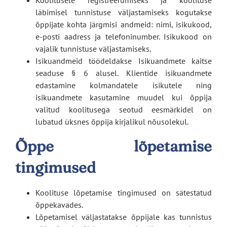
läbimisel tunnistuse väljastamiseks kogutakse
õppijate kohta järgmisi andmeid: nimi, isikukood,
e-posti aadress ja telefoninumber. Isikukood on
vajalik tunnistuse väljastamiseks.
Isikuandmeid töödeldakse Isikuandmete kaitse
seaduse § 6 alusel. Klientide isikuandmete
edastamine kolmandatele isikutele ning
isikuandmete kasutamine muudel kui õppija
valitud koolitusega seotud eesmärkidel on
lubatud üksnes õppija kirjalikul nõusolekul.
Õppe lõpetamise
tingimused
Koolituse lõpetamise tingimused on sätestatud
õppekavades.
Lõpetamisel väljastatakse õppijale kas tunnistus