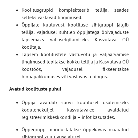
Koolitusgrupid komplekteerib tellija, seades
selleks vastavad tingimused.
Õppijate kuuluvust koolituse sihtgruppi jälgib
tellija, vajadusel suhtleb õppijatega õpivajaduste
täpsemaks väljaselgitamiseks Kasvulava OÜ
koolitaja.
Täpsem koolitustele vastuvõtu ja väljaarvamise
tingimused lepitakse kokku tellija ja Kasvulava OÜ
koostöös, vajadusel fikseeritakse
hinnapakkumuses või vastavas lepingus.
Avatud koolituste puhul
Õppija avaldab soovi koolitusel osalemiseks
koduleheküljel kasvulava.ee avaldatud
registreerimiskeskkondi ja – infot kasutades.
Õppegrupp moodustatakse õppekavas määratud
sihtgruppi kuuluvuse alusel.