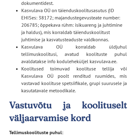
dokumentidest.
Kasvulava OÜ on täienduskoolitusasutus (ID
EHISes: 38172; majandustegevusteate number:
206785; õppekava rühm: isikuareng ja juhtimine
ja haldus), mis korraldab täienduskoolitust
juhtimise ja kasvatusteaduste valdkonnas.
Kasvulava OÜ korraldab üldjuhul
tellimuskoolitusi, avatud koolituste puhul
avaldatakse info koduleheküljel kasvulava.ee.
Koolitused toimuvad koolituse tellija või
Kasvulava OÜ poolt renditud ruumides, mis
vastavad koolituse spetsiifikale, grupi suurusele ja
kasutatavale metoodikale.
Vastuvõtu ja koolituselt
väljaarvamise kord
Tellimuskoolituste puhul: