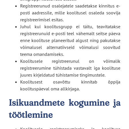
Registreerunud osalejatele saadetakse kinnitus e-
posti aadressile, mille koolitusel osaleda soovija
registreerimisel esitas.
Juhul kui koolitusgrupp ei täitu, teavitatakse
registreerunuid e-posti teel vähemalt seitse päeva
enne koolituse planeeritud algust ning pakutakse
võimalusel alternatiivseid võimalusi soovitud
teema omandamiseks.
Koolitusele registreerunul on võimalik
registreerumine tühistada vastavalt iga koolituse
juures kirjeldatud tühistamise tingimustele.
Koolitusest osavõttu kinnitab õppija
koolituspäeval oma allkirjaga.
Isikuandmete kogumine ja
töötlemine
Koolitusele registreerumiseks ja koolituse