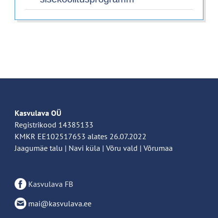
Kasvulava OÜ
Registrikood 14385133
KMKR EE102517653 alates 26.07.2022
Jaagumäe talu | Navi küla | Võru vald | Võrumaa
Kasvulava FB
mai@kasvulava.ee