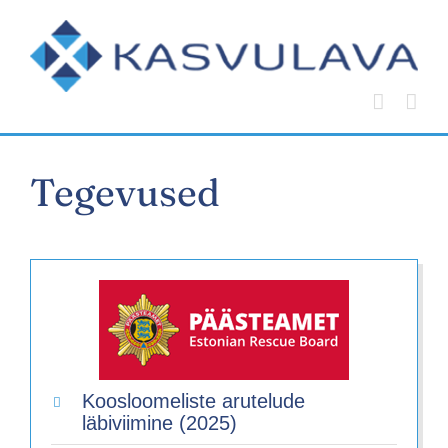
Skip
to
content
Tegevused
Koosloomeliste arutelude
läbiviimine (2025)