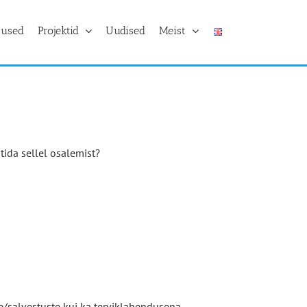
tused
Projektid
Uudised
Meist
ida sellel osalemist?
se/salvestuste kui ka terviklahendusena