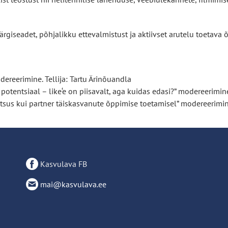
iseadet, põhjalikku ettevalmistust ja aktiivset arutelu toetava
ereerimine. Tellija: Tartu Ärinõuandla
tentsiaal – like‘e on piisavalt, aga kuidas edasi?” modereerimine. 
tsus kui partner täiskasvanute õppimise toetamisel” modereerimin
Kasvulava FB
mai@kasvulava.ee