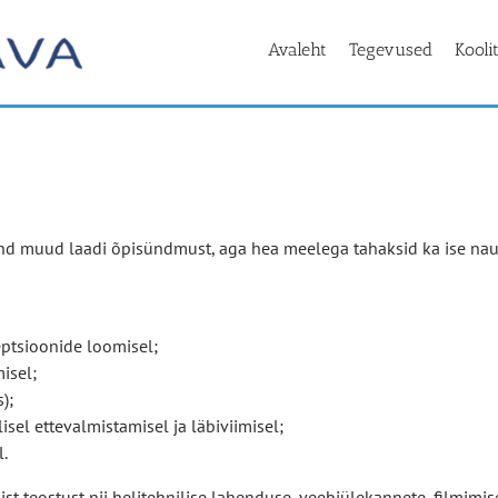
Avaleht
Tegevused
Kooli
nd muud laadi õpisündmust, aga hea meelega tahaksid ka ise naut
ptsioonide loomisel;
isel;
);
sel ettevalmistamisel ja läbiviimisel;
l.
st teostust nii helitehnilise lahenduse, veebiülekannete, filmimi