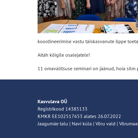
koordineerimise vastu täiskasvanute õppe toeta
Aitäh kõigile osalejatele!
11 omavalitsuse seminari on jäänud, hoia silm
Kasvulava OÜ
Registrikood 14385133
KMKR EE102517653 alates 26.07.2022
Jaagumäe talu | Navi küla | Võru vald | Võrumaa