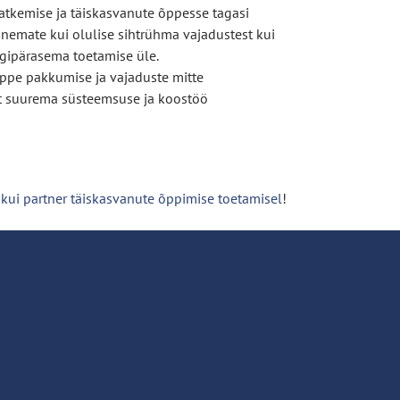
katkemise ja täiskasvanute õppesse tagasi
anemate kui olulise sihtrühma vajadustest kui
gipärasema toetamise üle.
õppe pakkumise ja vajaduste mitte
t suurema süsteemsuse ja koostöö
kui partner täiskasvanute õppimise toetamisel
!