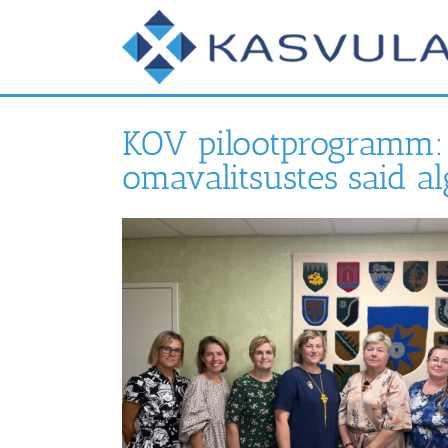
Skip
to
content
KOV pilootprogramm:
omavalitsustes said a