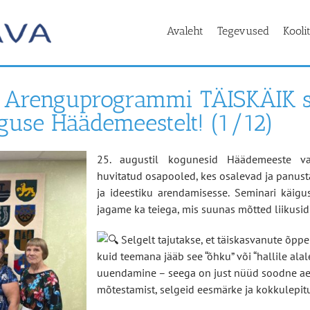
Avaleht
Tegevused
Kooli
 Arenguprogrammi TÄISKÄIK 
lguse Häädemeestelt! (1/12)
25. augustil kogunesid Häädemeeste vall
huvitatud osapooled, kes osalevad ja panust
ja ideestiku arendamisesse. Seminari käigu
jagame ka teiega, mis suunas mõtted liikusid
Selgelt tajutakse, et täiskasvanute õppe
kuid teemana jääb see “õhku” või “hallile ala
uuendamine – seega on just nüüd soodne ae
mõtestamist, selgeid eesmärke ja kokkulepit