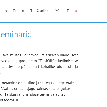
tused
Projektid
Uudised
Meist
seminarid
avalitsuses erinevad täiskasvanuharidusest
avad arenguprogrammi “Täiskäik” elluviimisesse
s arutlesime põhjalikult kohalike olude üle ja
:
 toetamine on oluline ja sellega ka tegeletakse,
le”. Vallas on parasjagu käimas ka arengukava
g! Täiskasvanuhariduse teema vajab läbi
ud tegevusi.