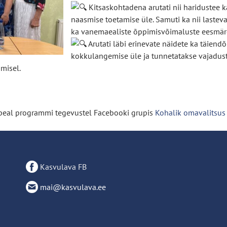
Kitsaskohtadena arutati nii haridustee 
naasmise toetamise üle. Samuti ka nii lastev
ka vanemaealiste õppimisvõimaluste eesmär
Arutati läbi erinevate näidete ka täiend
kokkulangemise üle ja tunnetatakse vajadus
misel.
 peal programmi tegevustel Facebooki grupis
Kohalik omavalitsus 
Kasvulava FB
mai@kasvulava.ee