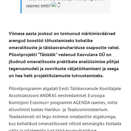
raames tehti!
Viimase aasta jooksul on toimunud märkimisväärsed
arengud koostöö tõhustamiseks kohalike
omavalitsuste ja täiskasvanuhariduse osapoolte vahel.
Pilootprojekti “Täiskäik” vedanud Kasvulava OÜ on
jõudnud omavalitsuste praktikate analüüsimise põhjal
tegevusmudeli ja soovituste väljatöötamiseni ja seega
on hea hetk projektitulemuste tutvustamiseks.
Pilootprogramm algatati Eesti Täiskasvanute Koolitajate
Assotsiatsiooni ANDRAS eestvedamisel Euroopa
Komisjoni Erasmus+ programmi AGENDA raames, mille
elluviimist toetas Haridus- ja Teadusministeerium.
Teadaolevalt oli tegu esimese omataolise algatusega,
kus kohalikud omavalitsused võtsid eesmärgiks töötada
välja ja piloteerida just täiskasvanuhariduse