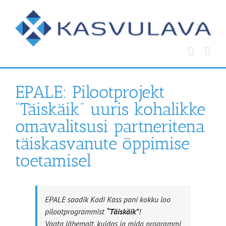
Skip
to
content
EPALE: Pilootprojekt
“Täiskäik” uuris kohalikke
omavalitsusi partneritena
täiskasvanute õppimise
toetamisel
EPALE saadik Kadi Kass pani kokku loo
pilootprogrammist
“Täiskäik”
!
Vaata lähemalt, kuidas ja mida programmi