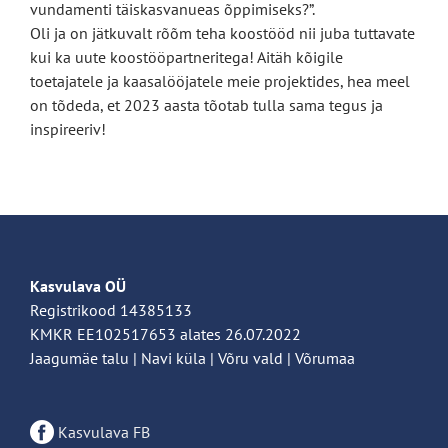
vundamenti täiskasvanueas õppimiseks?”.
Oli ja on jätkuvalt rõõm teha koostööd nii juba tuttavate
kui ka uute koostööpartneritega! Aitäh kõigile
toetajatele ja kaasalööjatele meie projektides, hea meel
on tõdeda, et 2023 aasta tõotab tulla sama tegus ja
inspireeriv!
Kasvulava OÜ
Registrikood 14385133
KMKR EE102517653 alates 26.07.2022
Jaagumäe talu | Navi küla | Võru vald | Võrumaa
Kasvulava FB