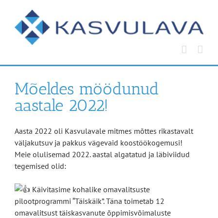
Skip
to
content
Mõeldes möödunud
aastale 2022!
Aasta 2022 oli Kasvulavale mitmes mõttes rikastavalt
väljakutsuv ja pakkus vägevaid koostöökogemusi!
Meie olulisemad 2022. aastal algatatud ja läbiviidud
tegemised olid:
Käivitasime kohalike omavalitsuste
pilootprogrammi “Täiskäik”. Täna toimetab 12
omavalitsust täiskasvanute õppimisvõimaluste