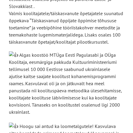
Slovakkiast .
Valmis koolitajatele/täiskasvanute õpetajatele suunatud
õppekava “Täiskasvanud õppijate õppimise tõhususe
toetamine” ja veebipõhine tööriistakohver meetodite ja
teemakohaste lugemismaterjalidega. Lisaks osales 100
täiskasvanute õpetajat/koolitajat pilootkursustel.
Algas koostöö MTÜga Eesti Pagulasabi ja OÜga
Koolitaja, eesmärgiga pakkuda Kultuuriministeeriumi
tellimusel 10 000 Eestisse saabunud ukrainlasele
ajutise kaitse saajate koolitust kohanemisprogrammi
raames. Kasvulaval oli ja on jätkuvalt hea meel
panustada nii koolituspäeva metoodika ülesehitamisse,
koolitajate koolituse läbiviimisesse kui ka koolitajate
kovisiooni. Tänaseks on koolitustel osalenud ligi 2000
ukrainlast.
Hoogu sai antud ka loometalgutele! Kasvulava