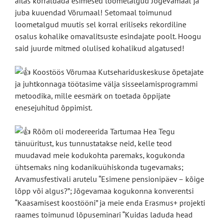
aitas korraldada esimesed loometalgud Jõgevamaal ja
juba kuuendad Võrumaal! Setomaal toimunud
loometalgud muutis sel korral eriliseks rekordiline
osalus kohalike omavalitsuste esindajate poolt. Hoogu
said juurde mitmed olulised kohalikud algatused!
Koostöös Võrumaa Kutsehariduskeskuse õpetajate
ja juhtkonnaga töötasime välja sisseelamisprogrammi
metoodika, mille eesmärk on toetada õppijate
enesejuhitud õppimist.
Rõõm oli modereerida Tartumaa Hea Tegu
tänuüritust, kus tunnustatakse neid, kelle teod
muudavad meie kodukohta paremaks, kogukonda
ühtsemaks ning kodanikuühiskonda tugevamaks;
Arvamusfestivali arutelu “Esimene pensionipäev – kõige
lõpp või algus?”; Jõgevamaa kogukonna konverentsi
“Kaasamisest koostööni” ja meie enda Erasmus+ projekti
raames toimunud lõpuseminari “Kuidas laduda head