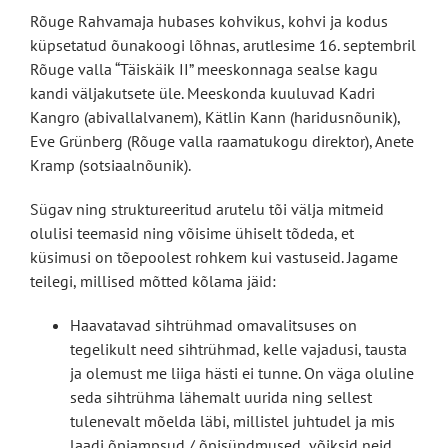
Rõuge Rahvamaja hubases kohvikus, kohvi ja kodus
küpsetatud õunakoogi lõhnas, arutlesime 16. septembril
Rõuge valla “Täiskäik II” meeskonnaga sealse kagu
kandi väljakutsete üle. Meeskonda kuuluvad Kadri
Kangro (abivallalvanem), Kätlin Kann (haridusnõunik),
Eve Grünberg (Rõuge valla raamatukogu direktor),
Anete
Kramp (sotsiaalnõunik).
Sügav ning struktureeritud arutelu tõi välja mitmeid
olulisi teemasid ning võisime ühiselt tõdeda, et
küsimusi on tõepoolest rohkem kui vastuseid. Jagame
teilegi, millised mõtted kõlama jäid:
Haavatavad sihtrühmad omavalitsuses on
tegelikult need sihtrühmad, kelle vajadusi, tausta
ja olemust me liiga hästi ei tunne. On väga oluline
seda sihtrühma lähemalt uurida ning sellest
tulenevalt mõelda läbi, millistel juhtudel ja mis
laadi õpiampsud / õpisündmused võiksid neid