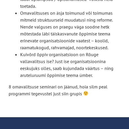
toetada.
Omavalitsuses on äsja toimunud või toimumas
mitmeid struktuurseid muudatusi ning reforme.
Nende valguses on praegu väga soodne hetk
mõtestada läbi täiskasvanute õppimise teema
erinevate organisatsioonide vaatest – koolid,
raamatukogud, rahvamajad, noortekeskused.
Kuivõrd õppiv organisatsioon on Rõuge
vallavalitsus ise? Just ise organisatsioonina
eeskujuks olles, saab kujundada väärtus – ning
aruteluruumi õppimise teema ümber.
8 omavalitsuse seminari on jäänud, hoia silm peal
programmi tegevustel just siin grupis