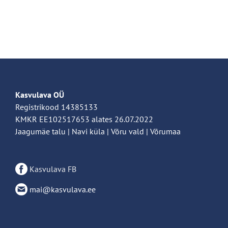
Kasvulava OÜ
Registrikood 14385133
KMKR EE102517653 alates 26.07.2022
Jaagumäe talu | Navi küla | Võru vald | Võrumaa
Kasvulava FB
mai@kasvulava.ee